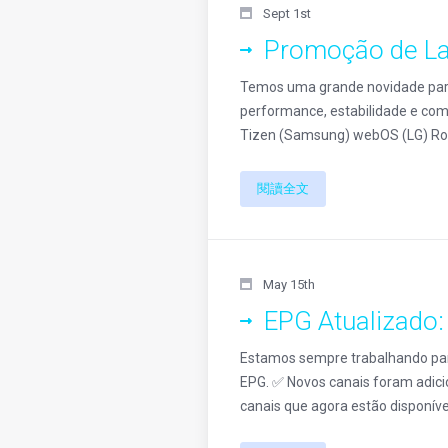
Sept 1st
Promoção de L
Temos uma grande novidade para
performance, estabilidade e comp
Tizen (Samsung) webOS (LG) Roku
閱讀全文
May 15th
EPG Atualizado:
Estamos sempre trabalhando para
EPG. ✅ Novos canais foram adici
canais que agora estão disponív