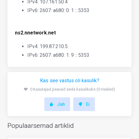
IPv4: 107.161.50.4
IPv6: 2607: a680: 0: 1 :: 5353
ns2.nnetwork.net
IPv4: 199.87.210.5
IPv6: 2607: a680: 1: 9 :: 5353
Kas see vastus oli kasulik?
0 Kasutajad peavad seda kasulikuks (0 Hääled)
Jah
Ei
Populaarsemad artiklid