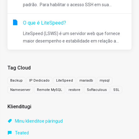
padrão. Para habilitar o acesso SSH em sua...
O que é LiteSpeed?
LiteSpeed ​​(LSWS) é um servidor web que fornece
maior desempenho e estabilidade em relação a...
Tag Cloud
Backup
IP Dedicado
LiteSpeed
mariadb
mysql
Nameserver
Remote MySQL
restore
Softaculous
SSL
Klienditugi
Minu klienditoe päringud
Teated