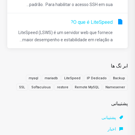
padrão. Para habilitar o acesso SSH em sua...
O que é LiteSpeed?
LiteSpeed ​​(LSWS) é um servidor web que fornece
maior desempenho e estabilidade em relação a...
ابر تگ ها
mysql
mariadb
LiteSpeed
IP Dedicado
Backup
SSL
Softaculous
restore
Remote MySQL
Nameserver
پشتیبانی
پشتیبانی
اخبار