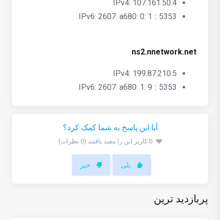
IPv4: 107.161.50.4
IPv6: 2607: a680: 0: 1 :: 5353
ns2.nnetwork.net
IPv4: 199.87.210.5
IPv6: 2607: a680: 1: 9 :: 5353
آیا این پاسخ به شما کمک کرد؟
0 کاربر این را مفید یافتند (0 نظرات)
بلی
خیر
پربازدید ترین