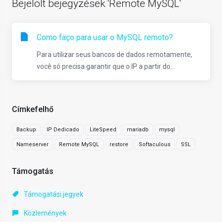
Bejelölt bejegyzések 'Remote MySQL'
Como faço para usar o MySQL remoto?
Para utilizar seus bancos de dados remotamente,
você só precisa garantir que o IP a partir do...
Címkefelhő
Backup
IP Dedicado
LiteSpeed
mariadb
mysql
Nameserver
Remote MySQL
restore
Softaculous
SSL
Támogatás
Támogatási jegyek
Közlemények