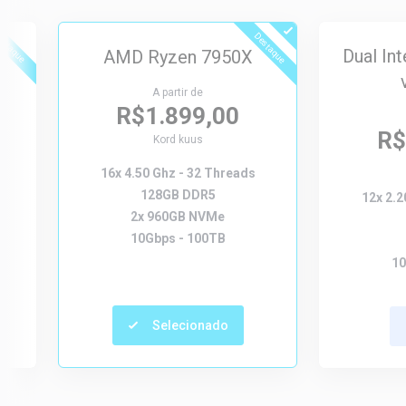
estaque
Destaque
Dual In
AMD Ryzen 7950X
A partir de
R$1.899,00
R$
Kord kuus
16x 4.50 Ghz - 32 Threads
128GB DDR5
12x 2.2
2x 960GB NVMe
10Gbps - 100TB
10
Selecionado