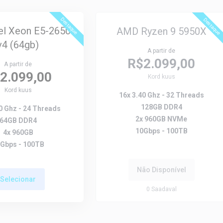
Destaque
Destaque
tel Xeon E5-2650
AMD Ryzen 9 5950X
v4 (64gb)
A partir de
R$2.099,00
A partir de
2.099,00
Kord kuus
Kord kuus
16x 3.40 Ghz - 32 Threads
128GB DDR4
0 Ghz - 24 Threads
2x 960GB NVMe
64GB DDR4
10Gbps - 100TB
4x 960GB
Gbps - 100TB
Não Disponível
Selecionar
0
Saadaval