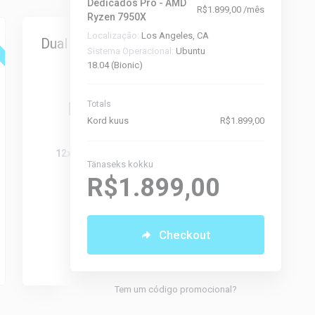
Dedicados Pro - AMD
R$1.899,00 /mês
Ryzen 7950X
Destaque
Localização:
Los Angeles, CA
Dual Intel Xeon E5-2650
Dual Intel
Sistema Operacional:
Ubuntu
v4 (128gb)
4
18.04 (Bionic)
A partir de
A pa
R$2.699,00
R$2.
Totals
Kord kuus
R$1.899,00
Kord kuus
Kor
12x 2.20 Ghz - 24 Threads
12x 2.20 Gh
Tänaseks kokku
128GB DDR4
128G
R$1.899,00
4x 1.92TB SSD
4x 1.
10Gbps - 100TB
10Gbps
Checkout
Selecionar
Sele
Tem um código promocional?