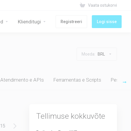
Vaata ostukorvi
id
Klienditugi
Registreeri
Logi sisse
Moeda:
BRL
 Atendimento e APIs
Ferramentas e Scripts
Pesquisa
Tellimuse kokkuvõte
15