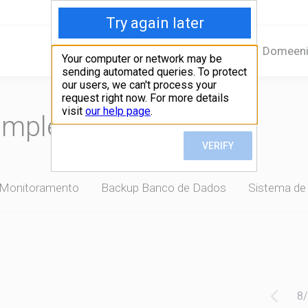
Home
Serviços
Domeen
omplete seu pedido
 Monitoramento
Backup Banco de Dados
Sistema de
8
/