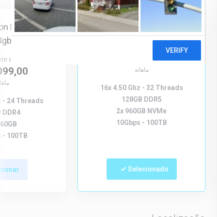
Destaque
eon E5-2650 v4
AMD Ryzen 7950X
4gb)
A partir de
R$1.899,00
rtir de
099,00
ماهانه
ماها
16x 4.50 Ghz - 32 Threads
128GB DDR5
z - 24 Threads
2x 960GB NVMe
 DDR4
10Gbps - 100TB
960GB
 - 100TB
Selecionado
cionar