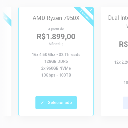
estaque
Destaque
Dual In
AMD Ryzen 7950X
A partir de
R$1.899,00
R$
Månedlig
16x 4.50 Ghz - 32 Threads
128GB DDR5
12x 2.2
2x 960GB NVMe
10Gbps - 100TB
10
Selecionado