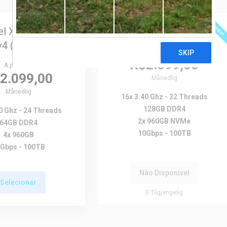
Destaque
Destaque
tel Xeon E5-2650
AMD Ryzen 9 5950X
v4 (64gb)
A partir de
R$2.099,00
A partir de
2.099,00
Månedlig
Månedlig
16x 3.40 Ghz - 32 Threads
128GB DDR4
0 Ghz - 24 Threads
2x 960GB NVMe
64GB DDR4
10Gbps - 100TB
4x 960GB
Gbps - 100TB
Não Disponível
Selecionar
0
Tilgjengelig