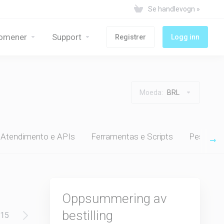
Se handlevogn »
omener
Support
Registrer
Logg inn
Moeda:
BRL
 Atendimento e APIs
Ferramentas e Scripts
Pesquisa
Oppsummering av
bestilling
15