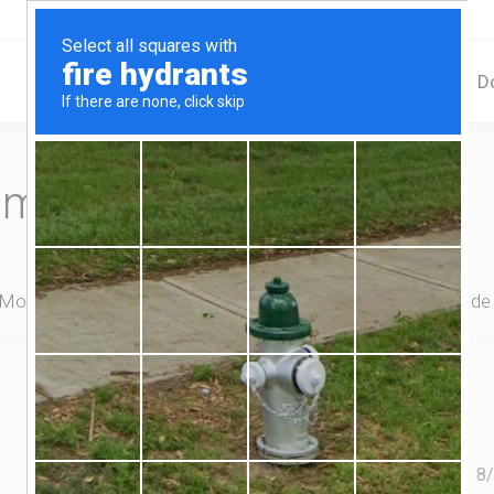
Home
Serviços
D
omplete seu pedido
 Monitoramento
Backup Banco de Dados
Sistema de
8
/