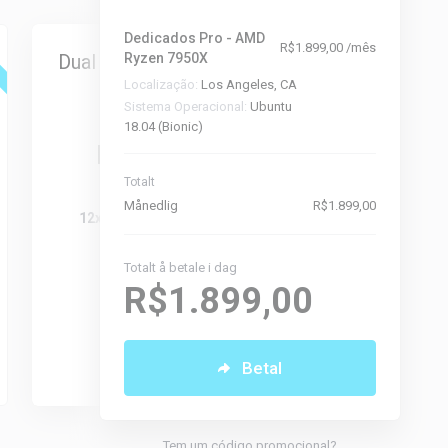
Dedicados Pro - AMD
Destaque
R$1.899,00 /mês
Dual Intel Xeon E5-2650
Ryzen 7950X
Dual Intel
Localização:
Los Angeles, CA
v4 (128gb)
4
Sistema Operacional:
Ubuntu
18.04 (Bionic)
A partir de
A pa
R$2.699,00
R$2.
Månedlig
Mån
Totalt
Månedlig
R$1.899,00
12x 2.20 Ghz - 24 Threads
12x 2.20 Gh
128GB DDR4
128G
4x 1.92TB SSD
4x 1.
Totalt å betale i dag
R$1.899,00
10Gbps - 100TB
10Gbps
Selecionar
Sele
Betal
Tem um código promocional?