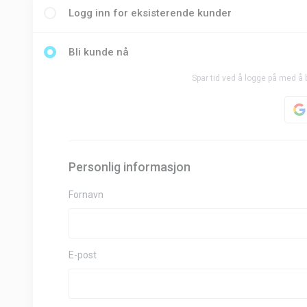
Logg inn for eksisterende kunder
Bli kunde nå
Spar tid ved å logge på med å 
Personlig informasjon
Fornavn
E-post