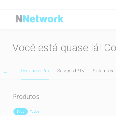
Você está quase lá! C
 Sites
Dedicados Pro
Serviços IPTV
Sistema de
Produtos
Slide
Todos