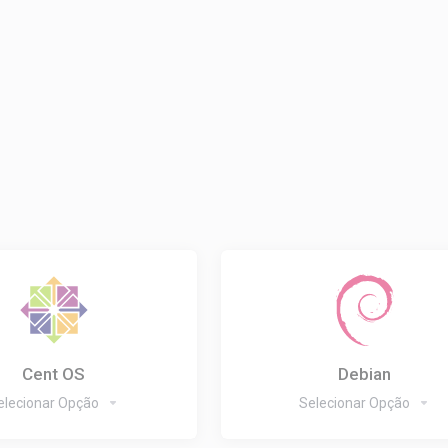
Cent OS
Debian
elecionar Opção
Selecionar Opção