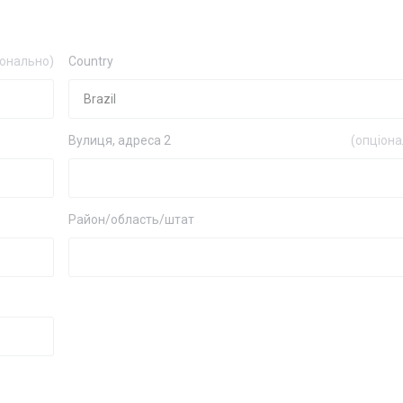
іонально)
Country
Вулиця, адреса 2
(опціона
Район/область/штат