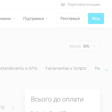
Переглянути кошик
омени
Підтримка
Реєстрація
Вхід
Moeda:
BRL
 Atendimento e APIs
Ferramentas e Scripts
Pesquisa
Всього до оплати
15