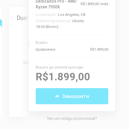
Dedicados Pro - AMD
R$1.899,00 /mês
Ryzen 7950X
Destaque
Localização:
Los Angeles, CA
Dual Intel Xeon E5-2650
Dual Intel
Sistema Operacional:
Ubuntu
v4 (128gb)
4
18.04 (Bionic)
A partir de
A pa
R$2.699,00
R$2.
Всього
Щомісячно
R$1.899,00
Щомісячно
Щом
12x 2.20 Ghz - 24 Threads
12x 2.20 Gh
Всього до оплати сьогодні
128GB DDR4
128G
R$1.899,00
4x 1.92TB SSD
4x 1.
10Gbps - 100TB
10Gbps
Завершити
Selecionar
Sele
Tem um código promocional?