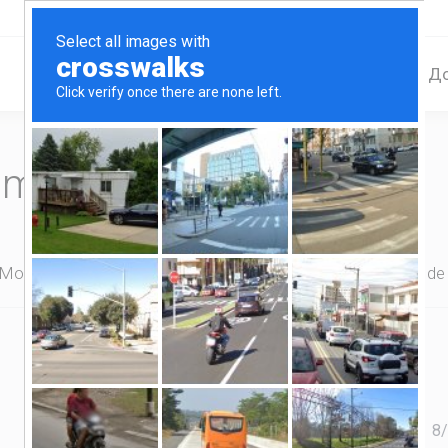
Home
Serviços
Д
omplete seu pedido
 Monitoramento
Backup Banco de Dados
Sistema de
8
/