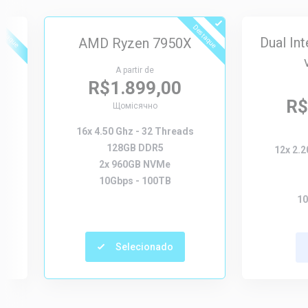
estaque
Destaque
Dual In
AMD Ryzen 7950X
A partir de
R$1.899,00
R$
Щомісячно
16x 4.50 Ghz - 32 Threads
128GB DDR5
12x 2.2
2x 960GB NVMe
10Gbps - 100TB
10
Selecionado