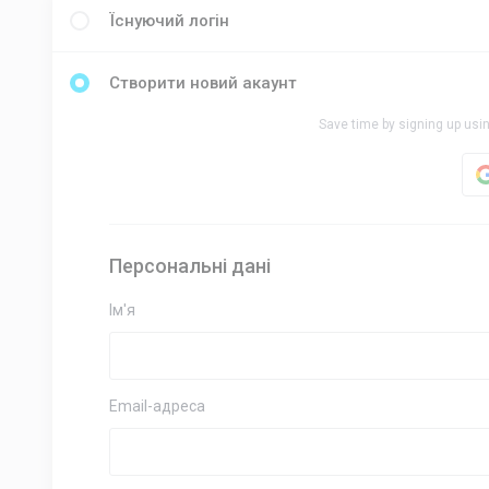
Їснуючий логін
Створити новий акаунт
Save time by signing up usin
Персональні дані
Ім'я
Email-адреса