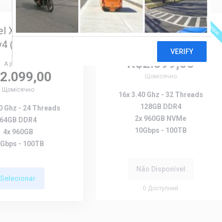
Destaque
Destaque
tel Xeon E5-2650
AMD Ryzen 9 5950X
v4 (64gb)
A partir de
R$2.099,00
A partir de
2.099,00
Щомісячно
Щомісячно
16x 3.40 Ghz - 32 Threads
128GB DDR4
0 Ghz - 24 Threads
2x 960GB NVMe
64GB DDR4
10Gbps - 100TB
4x 960GB
Gbps - 100TB
Não Disponível
Selecionar
0
Доступний