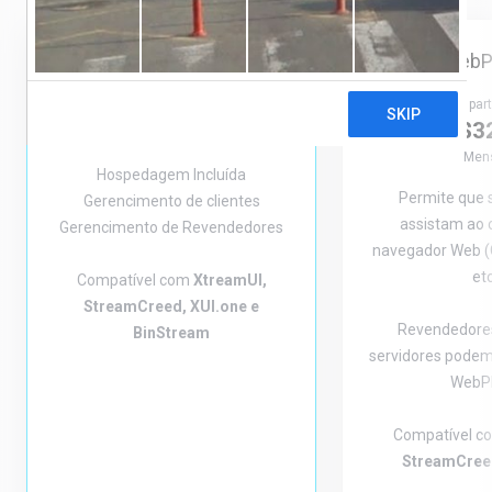
Destaque
WebP
Painel Office
R$100,00
A part
R$3
Mensile
Mens
Hospedagem Incluída
Permite que s
Gerencimento de clientes
assistam ao 
Gerencimento de Revendedores
navegador Web (C
etc
Compatível com
XtreamUI,
StreamCreed, XUI.one e
Revendedores
BinStream
servidores podem
WebPl
Compatível 
StreamCreed