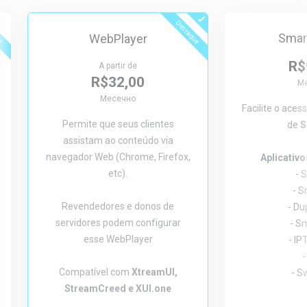
ue
Destaque
Smar
WebPlayer
R$
A partir de
R$32,00
М
Месечно
Facilite o aces
Permite que seus clientes
de
S
assistam ao conteúdo via
navegador Web (Chrome, Firefox,
Aplicativ
etc).
- 
- 
Revendedores e donos de
- Du
servidores podem configurar
- S
esse WebPlayer
- IP
-
Compatível com
XtreamUI,
- S
StreamCreed e XUI.one