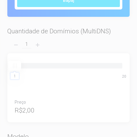
Барај
Quantidade de Domímios (MultiDNS)
1
1
20
Preço
R$2,00
Modelo