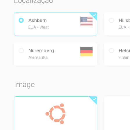
Localização
Ashburn
Hills
EUA - West
EUA -
Nuremberg
Hels
Alemanha
Finlân
Image