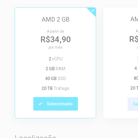
AM
AMD 2 GB
A
A partir de
R$
R$34,90
por mês
2
vCPU
4
2 GB
RAM
8
40 GB
SSD
20 
20 TB
Tráfego
Selecionado
Se