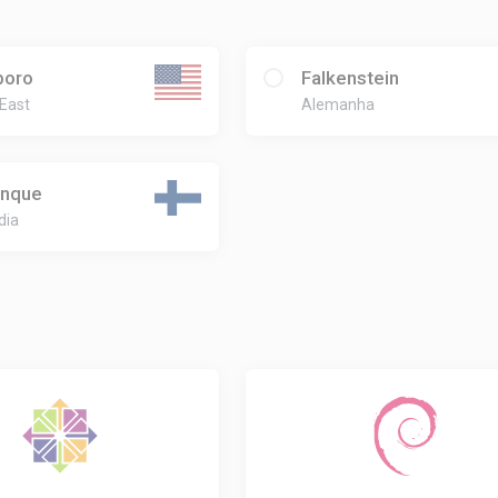
boro
Falkenstein
 East
Alemanha
inque
dia