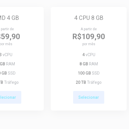
D 4 GB
4 CPU 8 GB
 partir de
A partir de
59,90
R$109,90
por mês
por mês
3
vCPU
4
vCPU
 GB
RAM
8 GB
RAM
0 GB
SSD
100 GB
SSD
TB
Tráfego
20 TB
Tráfego
lecionar
Selecionar