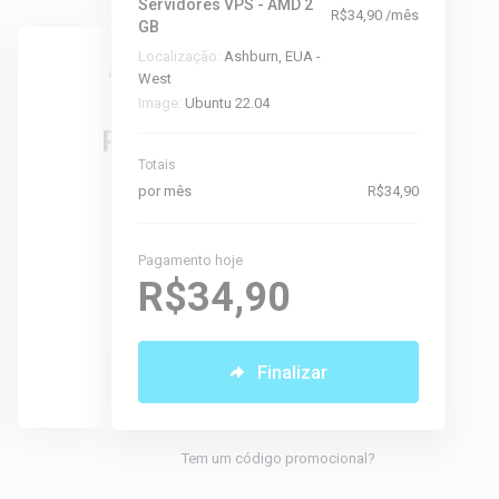
Servidores VPS - AMD 2
R$34,90 /mês
GB
Localização:
Ashburn, EUA -
AMD 16 GB
West
Image:
Ubuntu 22.04
A partir de
R$199,90
Totais
por mês
por mês
R$34,90
8
vCPU
16 GB
RAM
Pagamento hoje
240 GB
R$34,90
SSD
20 TB
Tráfego
Finalizar
Selecionar
Tem um código promocional?