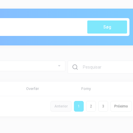
Søg
Overfør
Forny
Anterior
1
2
3
Próximo