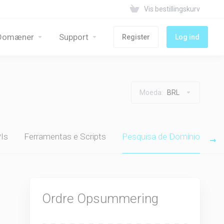
Vis bestillingskurv
Domæner
Support
Register
Log ind
Moeda:
BRL
Is
Ferramentas e Scripts
Pesquisa de Domínio
Ordre Opsummering