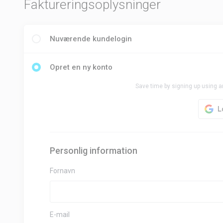
Faktureringsoplysninger
Nuværende kundelogin
Opret en ny konto
Save time by signing up using a
Personlig information
Fornavn
E-mail