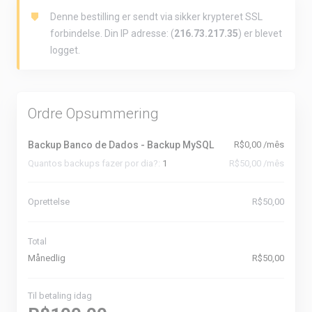
Denne bestilling er sendt via sikker krypteret SSL
forbindelse. Din IP adresse: (
216.73.217.35
) er blevet
logget.
Ordre Opsummering
Backup Banco de Dados - Backup MySQL
R$0,00 /mês
Quantos backups fazer por dia?:
1
R$50,00 /mês
Oprettelse
R$50,00
Total
Månedlig
R$50,00
Til betaling idag