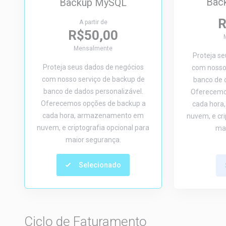
Back
Backup MySQL
R
A partir de
R$50,00
Mensalmente
Proteja s
Proteja seus dados de negócios
com nosso 
com nosso serviço de backup de
banco de 
banco de dados personalizável.
Oferecemo
Oferecemos opções de backup a
cada hor
cada hora, armazenamento em
nuvem, e cri
nuvem, e criptografia opcional para
mai
maior segurança.
Selecionado
Ciclo de Faturamento