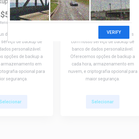
up Iniciante
Backup Profissional
$50,00
R$149,90
Mensalmente
Mensalmente
eus dados de negócios
Proteja seus dados de negócios
serviço de backup de
com nosso serviço de backup de
dados personalizável.
banco de dados personalizável.
s opções de backup a
Oferecemos opções de backup a
a, armazenamento em
cada hora, armazenamento em
ptografia opcional para
nuvem, e criptografia opcional para
or segurança.
maior segurança.
Selecionar
Selecionar