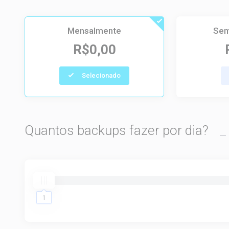
Mensalmente
Sem
R$0,00
Selecionado
Quantos backups fazer por dia?
1
1