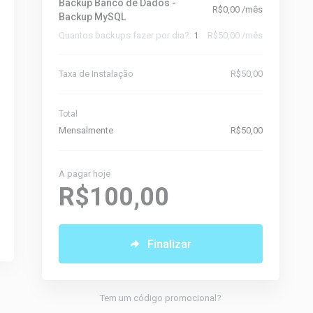
Backup Banco de Dados -
R$0,00 /mês
Backup MySQL
Quantos backups fazer por dia?:
1
R$50,00 /mês
Taxa de Instalação
R$50,00
Total
Mensalmente
R$50,00
A pagar hoje
R$100,00
Finalizar
Tem um código promocional?