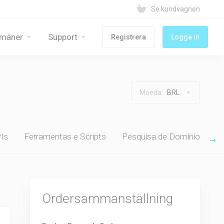
Se kundvagnen
mäner
Support
Registrera
Logga in
Moeda:
BRL
Is
Ferramentas e Scripts
Pesquisa de Domínio
Ordersammanställning