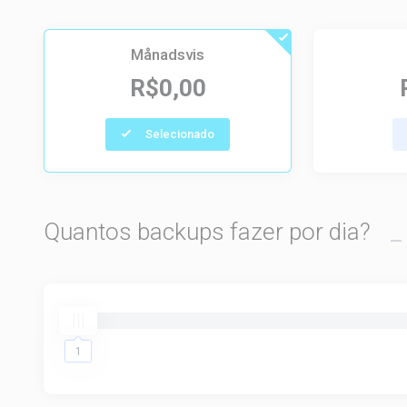
Månadsvis
R$0,00
Selecionado
Quantos backups fazer por dia?
1
1