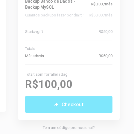
Backup Banco de Dados -
R$0,00 /mês
Backup MySQL
Quantos backups fazer por dia?:
1
R$50,00 /mês
Startavgift
R$50,00
Totals
Månadsvis
R$50,00
Totalt som förfaller i dag
R$100,00
Checkout
Tem um código promocional?