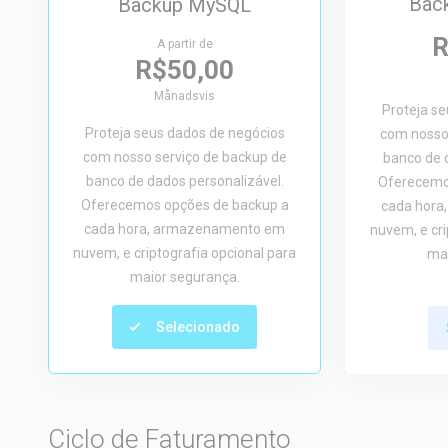
Back
Backup MySQL
R
A partir de
R$50,00
Månadsvis
Proteja s
Proteja seus dados de negócios
com nosso 
com nosso serviço de backup de
banco de 
banco de dados personalizável.
Oferecemo
Oferecemos opções de backup a
cada hor
cada hora, armazenamento em
nuvem, e cri
nuvem, e criptografia opcional para
mai
maior segurança.
Selecionado
Ciclo de Faturamento