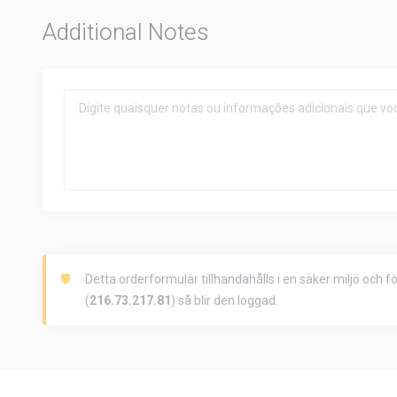
Additional Notes
Detta orderformulär tillhandahålls i en säker miljö och 
(
216.73.217.81
) så blir den loggad.