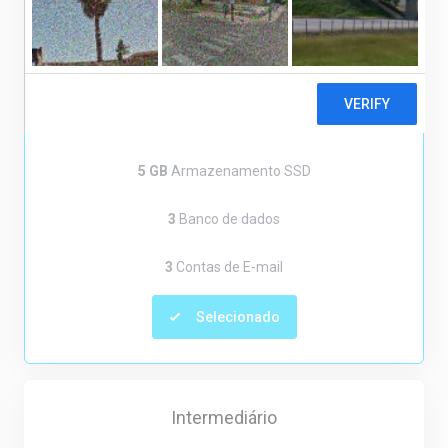
A partir de
R$14,90
por mês
1
Sites/Domínios
5 GB
Armazenamento SSD
3
Banco de dados
3
Contas de E-mail
Selecionado
Intermediário