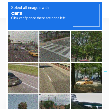
Você está quase lá!
Complete seu pedido
Moeda:
BRL
Hospedagem de Sites
Dedicados Pro
Serviços IPT
Produtos
Iniciante