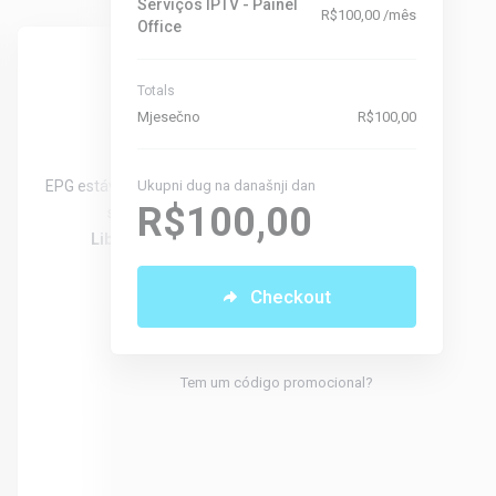
Serviços IPTV - Painel
R$100,00 /mês
Office
Destaque
EPG
XCL
Totals
R$49,90
R$11
Mjesečno
R$100,00
Mjesečno
Mjese
EPG estável e atualizado para seu
Ukupni dug na današnji dan
Registre seu DNS 
R$100,00
servidor de IPTV
aplicativo
XCLO
Liberação Imediata!
seu conteúdo ao
Smart TV com 
Checkout
Não vendemos ne
conteúdo de mídia
Tem um código promocional?