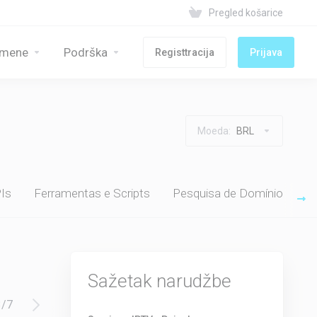
Pregled košarice
mene
Podrška
Registtracija
Prijava
Moeda:
BRL
Is
Ferramentas e Scripts
Pesquisa de Domínio
Sažetak narudžbe
3
/
7