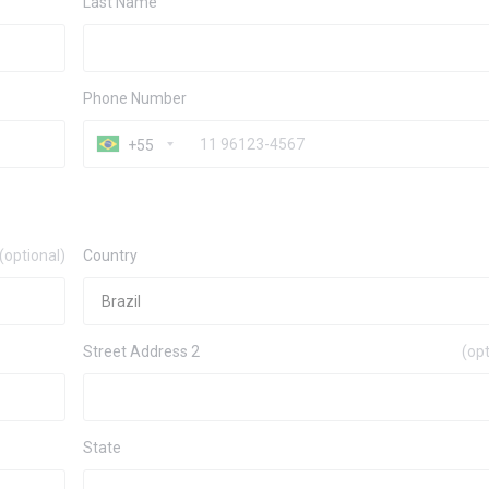
Last Name
Phone Number
+55
(optional)
Country
Street Address 2
(opt
State