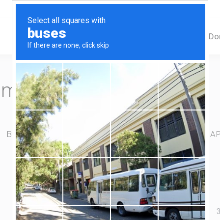
Home
Serviços
Do
omplete seu pedido
Backup Banco de Dados
Sistema de Atendimento e AP