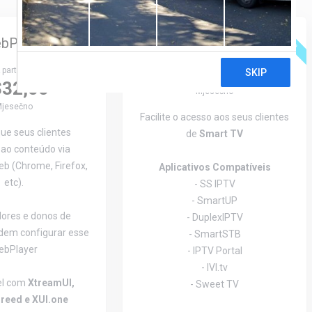
Destaque
Destaque
bPlayer
Smart STB v3
R$99,90
 partir de
32,00
Mjesečno
jesečno
Facilite o acesso aos seus clientes
ue seus clientes
de
Smart TV
ao conteúdo via
b (Chrome, Firefox,
Aplicativos Compatíveis
etc).
- SS IPTV
- SmartUP
ores e donos de
- DuplexIPTV
dem configurar esse
- SmartSTB
ebPlayer
- IPTV Portal
- IVI.tv
el com
XtreamUI,
- Sweet TV
reed e XUI.one