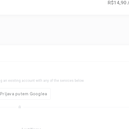
R$14,90
g an existing account with any of the services below.
ili