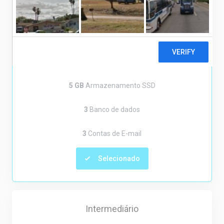
A partir de
R$14,90
por mês
1
Sites/Domínios
5 GB
Armazenamento SSD
3
Banco de dados
3
Contas de E-mail
Selecionado
Intermediário