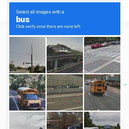
Você está quase lá!
Complete seu pedido
Moeda:
BRL
Hospedagem de Sites
Dedicados Pro
Serviços IPT
Produtos
Iniciante