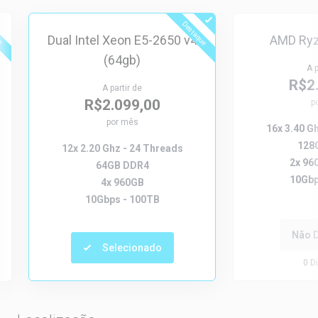
ue
Destaque
Dual Intel Xeon E5-2650 v4
AMD Ryz
(64gb)
A p
R$2
A partir de
R$2.099,00
p
por mês
16x 3.40 G
128
12x 2.20 Ghz - 24 Threads
2x 96
64GB DDR4
10Gbp
4x 960GB
10Gbps - 100TB
Não D
Selecionado
0
Di