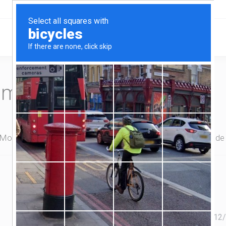
Home
Serviços
omplete seu pedido
 Monitoramento
Backup Banco de Dados
Sistema de
12
/