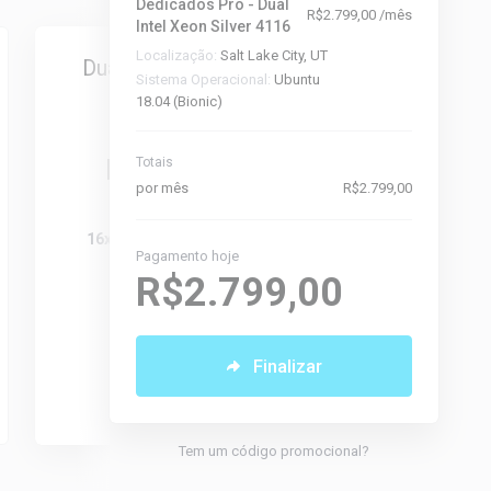
Dedicados Pro - Dual
R$2.799,00 /mês
Intel Xeon Silver 4116
Destaque
Localização:
Salt Lake City, UT
Dual Intel Xeon Gold
Dual Inte
Sistema Operacional:
Ubuntu
6142 (256gb)
6142 
18.04 (Bionic)
A partir de
A pa
R$4.999,00
Totais
R$3.
por mês
R$2.799,00
por mês
po
16x 2.60 Ghz - 32 Threads
16x 2.60 Gh
Pagamento hoje
256GB DDR4
192G
R$2.799,00
2x 6.4TB NVMe
2x 3.
10Gbps - 100TB
10Gbps
Finalizar
Não Di
Selecionar
0
Dis
Tem um código promocional?