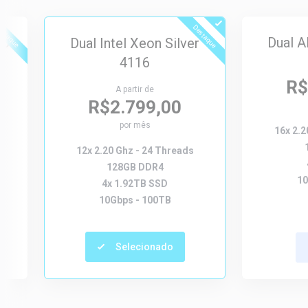
estaque
Destaque
50
Dual 
Dual Intel Xeon Silver
4116
R$
A partir de
R$2.799,00
por mês
16x 2.2
12x 2.20 Ghz - 24 Threads
128GB DDR4
10
4x 1.92TB SSD
10Gbps - 100TB
Selecionado