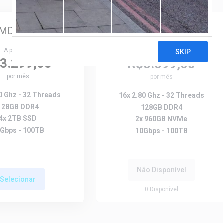
Destaque
AMD EPYC 7301
AMD EPYC 7282
A partir de
A partir de
3.299,00
R$3.599,00
por mês
por mês
0 Ghz - 32 Threads
16x 2.80 Ghz - 32 Threads
128GB DDR4
128GB DDR4
4x 2TB SSD
2x 960GB NVMe
Gbps - 100TB
10Gbps - 100TB
Não Disponível
Selecionar
0
Disponível