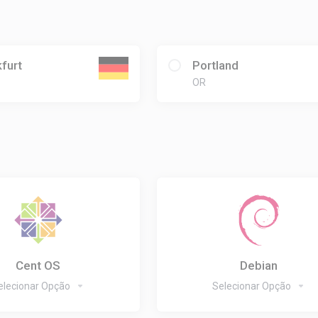
furt
Portland
OR
Cent OS
Debian
elecionar Opção
Selecionar Opção