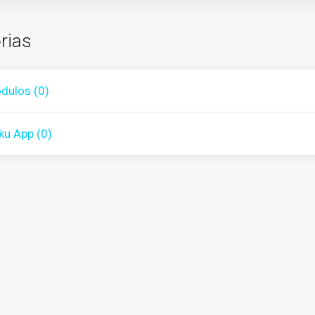
rias
dulos (0)
ku App (0)